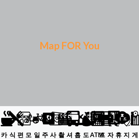
Map FOR You
카
식
편
모
일
주
사
촬
셔
흡
도
ATM
프
자
휴
지
게