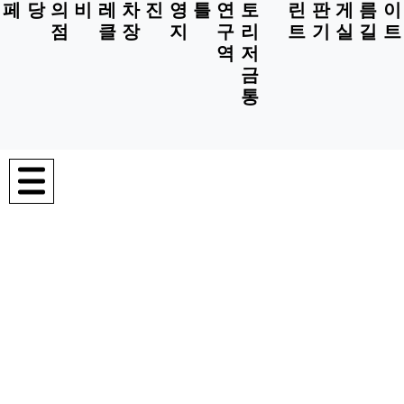
페
당
의
비
레
차
진
영
틀
연
토
린
판
게
름
이
점
클
장
지
구
리
트
기
실
길
트
역
저
금
통