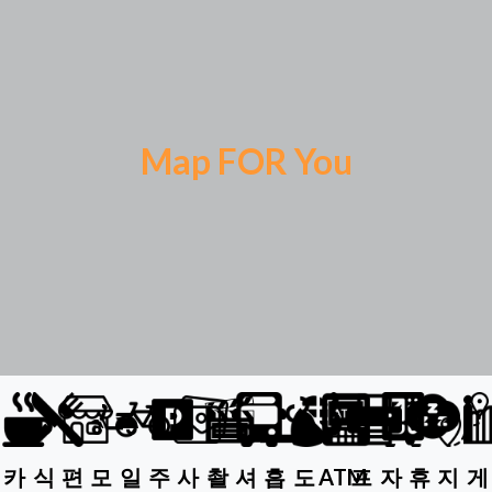
Map FOR You
카
식
편
모
일
주
사
촬
셔
흡
도
ATM
프
자
휴
지
게