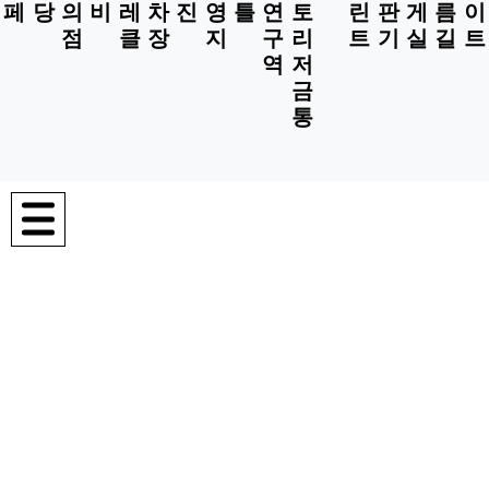
페
당
의
비
레
차
진
영
틀
연
토
린
판
게
름
이
점
클
장
지
구
리
트
기
실
길
트
역
저
금
통